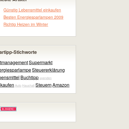
Günstig Lebensmittel einkaufen
Besten Energiesparlampen 2009
Richtig Heizen im Winter
artipp-Stichworte
itmanagement
Supermarkt
ergiesparlampe
Steuererklärung
ensmittel
Buchtipp
spenden
nkaufen
Steuern
Amazon
Auto
Haushalt