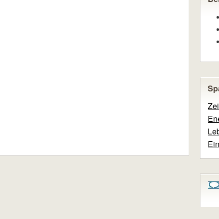
Sp
Ze
En
Leb
Ei