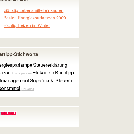
Günstig Lebensmittel einkaufen
Besten Energiesparlampen 2009
Richtig Heizen im Winter
artipp-Stichworte
ergiesparlampe
Steuererklärung
azon
Einkaufen
Buchtipp
Auto
spenden
itmanagement
Supermarkt
Steuern
ensmittel
Haushalt