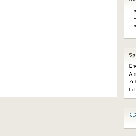
Sp
En
Am
Ze
Leb